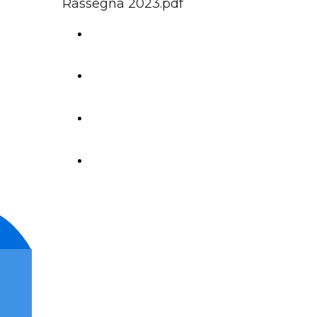
Rassegna 2023.pdf
Rassegna stampa 2022
rassegna stampa 2021
rassegna stampa 2020
rassegna stampa 2019
©
CINECLUB Impresa Sociale A.P.S.