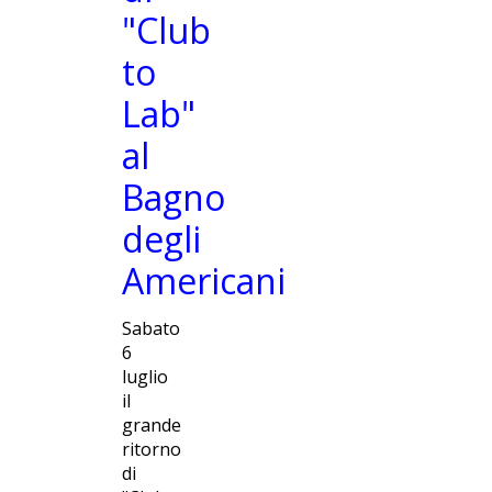
"Club
to
Lab"
al
Bagno
degli
Americani
Sabato
6
luglio
il
grande
ritorno
di